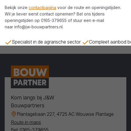
Bekijk onze
contactpagina
voor de route en openingstijden.
Wil je liever eerst contact opnemen? Bel ons tijdens
openingstijden op
0165-379655
of stuur een e-mail
naar
info@jw-bouwpartners.nl
.
Specialist in de agrarische sector
Compleet aanbod bo
Kom langs bij J&W
Bouwpartners
Plantagebaan 227, 4725 AC Wouwse Plantage
Route in maps
Bel: 0165-379655