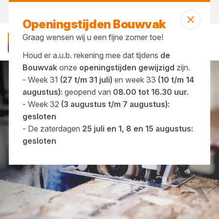
Vandaag open
tot 16:30 uur
Openingstijden Bouwvak
Graag wensen wij u een fijne zomer toe!
Houd er a.u.b. rekening mee dat tijdens
de
Bouwvak
onze
openingstijden gewijzigd
zijn.
- Week 31
(27 t/m 31 juli)
en week 33
(10 t/m 14
Merken
Carat
augustus):
geopend van
08.00 tot 16.30 uur.
- Week 32
(3 augustus t/m 7 augustus):
gesloten
- De zaterdagen
25 juli en 1, 8 en 15 augustus:
gesloten