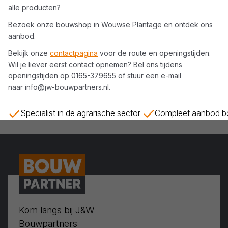
alle producten?
Bezoek onze bouwshop in
Wouwse Plantage
en ontdek ons
aanbod.
Bekijk onze
contactpagina
voor de route en openingstijden.
Wil je liever eerst contact opnemen? Bel ons tijdens
openingstijden op
0165-379655
of stuur een e-mail
naar
info@jw-bouwpartners.nl
.
Specialist in de agrarische sector
Compleet aanbod bo
Kom langs bij J&W
Bouwpartners