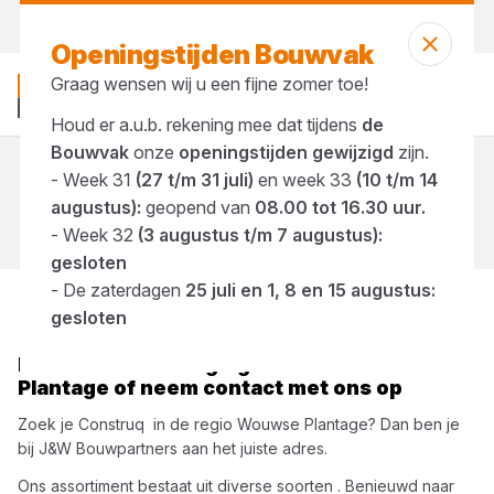
Morgen weer open
vanaf 07:00 uur
Openingstijden Bouwvak
Graag wensen wij u een fijne zomer toe!
Houd er a.u.b. rekening mee dat tijdens
de
Bouwvak
onze
openingstijden gewijzigd
zijn.
- Week 31
(27 t/m 31 juli)
en week 33
(10 t/m 14
Merken
Construq
augustus):
geopend van
08.00 tot 16.30 uur.
- Week 32
(3 augustus t/m 7 augustus):
gesloten
- De zaterdagen
25 juli en 1, 8 en 15 augustus:
gesloten
Bezoek onze vestiging in
Wouwse
Plantage
of neem contact met ons op
Zoek je
Construq
in de regio
Wouwse Plantage
? Dan ben je
bij
J&W Bouwpartners
aan het juiste adres.
Ons assortiment bestaat uit diverse soorten
. Benieuwd naar