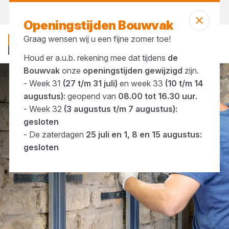
Morgen weer open
vanaf 07:00 uur
Openingstijden Bouwvak
Graag wensen wij u een fijne zomer toe!
Houd er a.u.b. rekening mee dat tijdens
de
Bouwvak
onze
openingstijden gewijzigd
zijn.
- Week 31
(27 t/m 31 juli)
en week 33
(10 t/m 14
Merken
Dingemans
augustus):
geopend van
08.00 tot 16.30 uur.
- Week 32
(3 augustus t/m 7 augustus):
gesloten
- De zaterdagen
25 juli en 1, 8 en 15 augustus:
gesloten