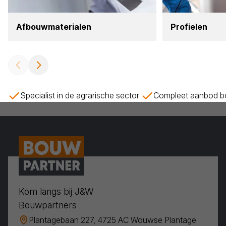
Afbouw­ma­te­ri­a­len
Pro­fie­len
Specialist in de agrarische sector
Compleet aanbod bo
Kom langs bij J&W
Bouwpartners
Plantagebaan 227, 4725 AC Wouwse Plantage