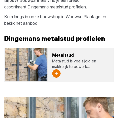
Bij
J&W Bouwpartners
vind je een breed
assortiment
Dingemans
metalstud profielen
.
Kom langs in onze bouwshop in
Wouwse Plantage
en
bekijk het aanbod.
Dingemans
metalstud profielen
Metal­stud
Metalstud is veelzijdig en
makkelijk te bewerk…