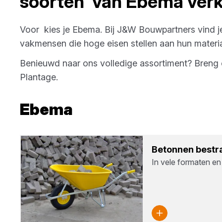
soorten
van
Ebema
verk
Voor
kies je
Ebema
. Bij
J&W Bouwpartners
vind j
vakmensen die hoge eisen stellen aan hun materia
Benieuwd naar ons volledige assortiment? Bren
Plantage
.
Ebema
Beton­nen bestra
In vele formaten en