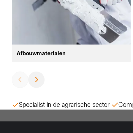
Afbouw­ma­te­ri­a­len
Specialist in de agrarische sector
Comp