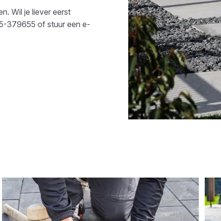
. Wil je liever eerst
5-379655
of stuur een e-