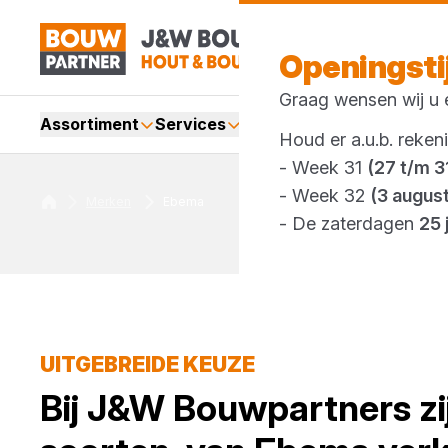
Openingst
Graag wensen wij u e
Assortiment
Services
Merken
Acties
Webshop
Houd er a.u.b. reken
- Week 31
(27 t/m 31
- Week 32
(3 augus
Merken
Ebema
- De zaterdagen
25 
UITGEBREIDE KEUZE
Bij
J&W Bouwpartners
zi