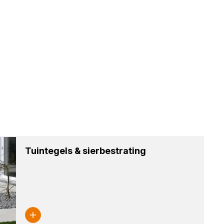
Tuin­te­gels
&
sier­be­stra­ting