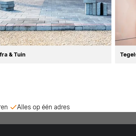
nfra
&
Tuin
Tegel
ren
Alles op één adres