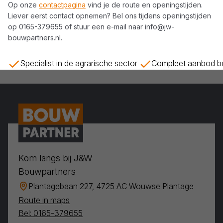
Op onze
contactpagina
vind je de route en openingstijden.
Liever eerst contact opnemen? Bel ons tijdens openingstijden
op
0165-379655
of stuur een e-mail naar
info@jw-
bouwpartners.nl
.
Specialist in de agrarische sector
Compleet aanbod bo
Kom langs bij J&W
Bouwpartners
Plantagebaan 227, 4725 AC Wouwse Plantage
Route in maps
Bel: 0165-379655