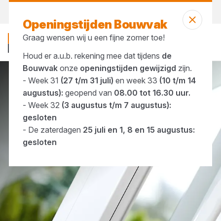
Morgen weer open
vanaf 08:00 uur
Openingstijden Bouwvak
Graag wensen wij u een fijne zomer toe!
Houd er a.u.b. rekening mee dat tijdens
de
Bouwvak
onze
openingstijden gewijzigd
zijn.
- Week 31
(27 t/m 31 juli)
en week 33
(10 t/m 14
Merken
Eko Okna
augustus):
geopend van
08.00 tot 16.30 uur.
- Week 32
(3 augustus t/m 7 augustus):
gesloten
- De zaterdagen
25 juli en 1, 8 en 15 augustus:
gesloten