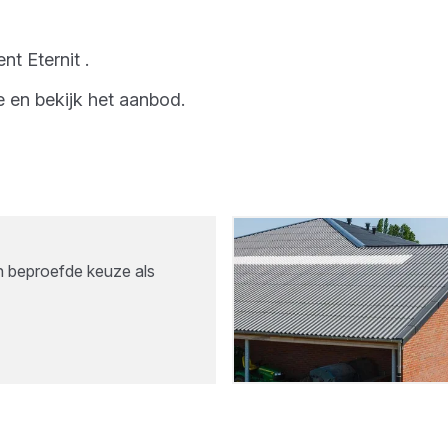
ment
Eternit
.
e
en bekijk het aanbod.
n beproefde keuze als