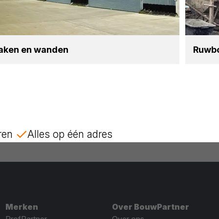
aken en wan­den
Ruw­bo
ren
Alles op één adres
Merken
Over BouwPartner
ProfPartner
Over ons