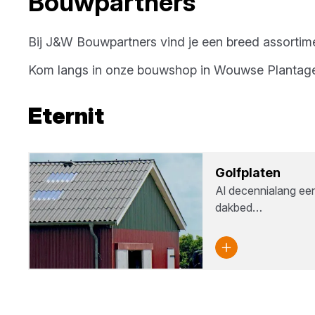
Bouwpartners
Bij
J&W Bouwpartners
vind je een breed assorti
Kom langs in onze bouwshop in
Wouwse Plantag
Eternit
Golf­pla­ten
Al decennialang ee
dakbed…