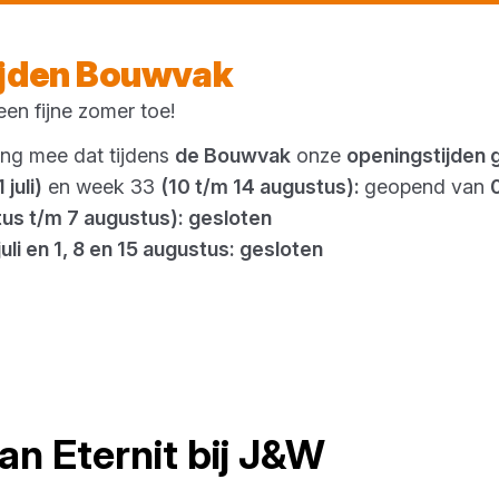
Morgen weer open
vanaf 08:00 uur
ijden Bouwvak
en fijne zomer toe!
Outlet
ing mee dat tijdens
de Bouwvak
onze
openingstijden 
 juli)
en week 33
(10 t/m 14 augustus):
geopend van
tus t/m 7 augustus): gesloten
juli en 1, 8 en 15 augustus: gesloten
an
Eternit
bij
J&W