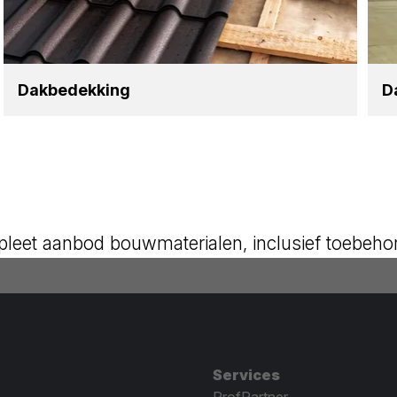
Dak­be­dek­king
D
leet aanbod bouwmaterialen, inclusief toebeho
Services
ProfPartner