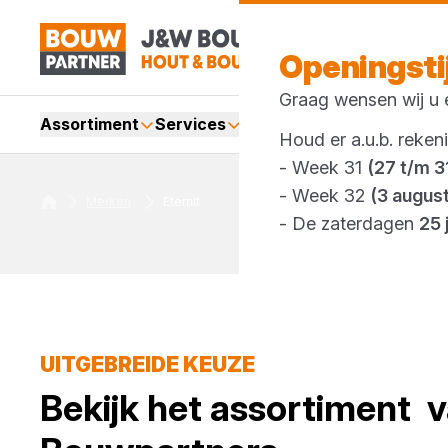
Openingst
Graag wensen wij u e
Assortiment
Services
Merken
Acties
Webshop
Houd er a.u.b. reken
- Week 31
(27 t/m 31
- Week 32
(3 augus
Merken
Eternit
- De zaterdagen
25 
UITGEBREIDE KEUZE
Bekijk het assortiment
v