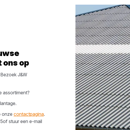
uwse
 ons op
 Bezoek
J&W
e assortiment?
lantage
.
op onze
contactpagina
.
55
of stuur een e-mail