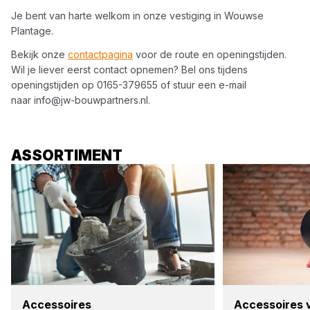
Je bent van harte welkom in onze vestiging in
Wouwse
Plantage
.
Bekijk onze
contactpagina
voor de route en openingstijden.
Wil je liever eerst contact opnemen? Bel ons tijdens
openingstijden op
0165-379655
of stuur een e-mail
naar
info@jw-bouwpartners.nl
.
ASSORTIMENT
Acces­soi­res
Acces­soi­res