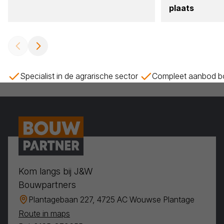
plaats
Specialist in de agrarische sector
Compleet aanbod bo
Kom langs bij J&W
Bouwpartners
Plantagebaan 227, 4725 AC Wouwse Plantage
Route in maps