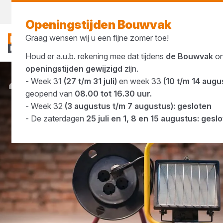
Morgen weer open
vanaf 07:00 uur
Openingstijden Bouwvak
Graag wensen wij u een fijne zomer toe!
Houd er a.u.b. rekening mee dat tijdens
de Bouwvak
o
openingstijden gewijzigd
zijn.
- Week 31
(27 t/m 31 juli)
en week 33
(10 t/m 14 augu
Merken
Eurolux
geopend van
08.00 tot 16.30 uur.
- Week 32
(3 augustus t/m 7 augustus): gesloten
- De zaterdagen
25 juli en 1, 8 en 15 augustus: gesl