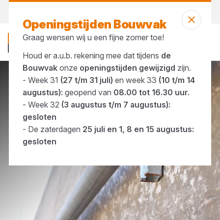
Vandaag gesloten
Openingstijden Bouwvak
Graag wensen wij u een fijne zomer toe!
Houd er a.u.b. rekening mee dat tijdens
de
Bouwvak
onze
openingstijden gewijzigd
zijn.
- Week 31
(27 t/m 31 juli)
en week 33
(10 t/m 14
Merken
Fisher
augustus):
geopend van
08.00 tot 16.30 uur.
- Week 32
(3 augustus t/m 7 augustus):
gesloten
- De zaterdagen
25 juli en 1, 8 en 15 augustus:
gesloten