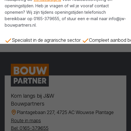
openingstijden. Heb je vragen of wil je vooraf contact
opnemen? Wij zijn tijdens openingstijden telefonisch
bereikbaar op
0165-379655
, of stuur een e-mail naar
info@jw-
bouwpartners.nl
.
Specialist in de agrarische sector
Compleet aanbod bo
Kom langs bij J&W
Bouwpartners
Plantagebaan 227, 4725 AC Wouwse Plantage
Route in maps
Bel: 0165-379655