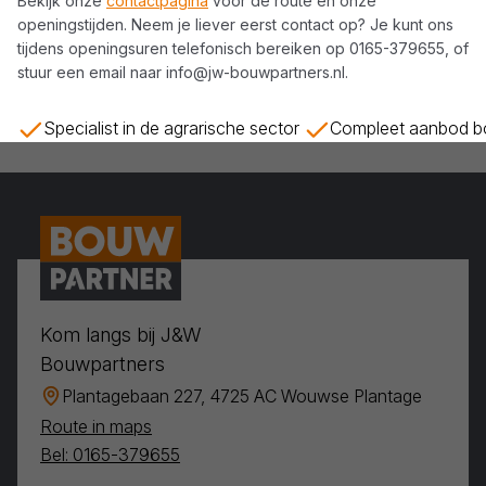
Bekijk onze
contactpagina
voor de route en onze
openingstijden. Neem je liever eerst contact op? Je kunt ons
tijdens openingsuren telefonisch bereiken op
0165-379655
, of
stuur een email naar
info@jw-bouwpartners.nl
.
Specialist in de agrarische sector
Compleet aanbod bo
Kom langs bij J&W
Bouwpartners
Plantagebaan 227, 4725 AC Wouwse Plantage
Route in maps
Bel: 0165-379655