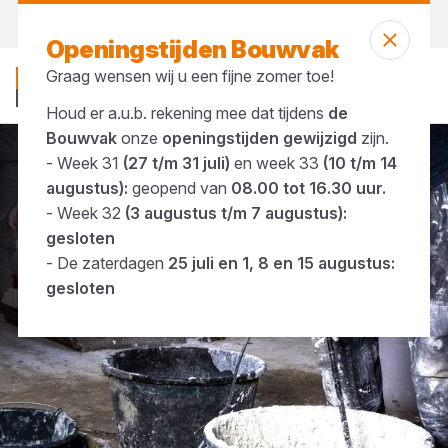
Vandaag gesloten
Openingstijden Bouwvak
Graag wensen wij u een fijne zomer toe!
Houd er a.u.b. rekening mee dat tijdens
de
Bouwvak
onze
openingstijden gewijzigd
zijn.
- Week 31
(27 t/m 31 juli)
en week 33
(10 t/m 14
Merken
Flexim
augustus):
geopend van
08.00 tot 16.30 uur.
- Week 32
(3 augustus t/m 7 augustus):
gesloten
- De zaterdagen
25 juli en 1, 8 en 15 augustus:
gesloten