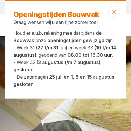
Vandaag open
vanaf 08:00 uur
Openingstijden Bouwvak
Graag wensen wij u een fijne zomer toe!
Houd er a.u.b. rekening mee dat tijdens
de
Bouwvak
onze
openingstijden gewijzigd
zijn.
- Week 31
(27 t/m 31 juli)
en week 33
(10 t/m 14
Merken
Foamglas
augustus):
geopend van
08.00 tot 16.30 uur.
- Week 32
(3 augustus t/m 7 augustus):
gesloten
- De zaterdagen
25 juli en 1, 8 en 15 augustus:
gesloten