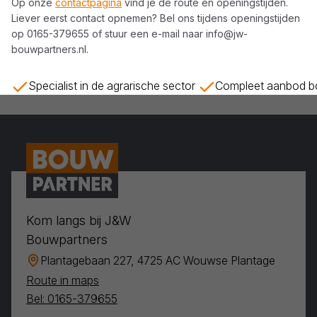
Op onze
contactpagina
vind je de route en openingstijden.
Liever eerst contact opnemen? Bel ons tijdens openingstijden
op
0165-379655
of stuur een e-mail naar
info@jw-
bouwpartners.nl
.
Specialist in de agrarische sector
Compleet aanbod bo
Kom langs bij J&W
Bouwpartners
Plantagebaan 227, 4725 AC Wouwse Plantage
Route in maps
Bel: 0165-379655