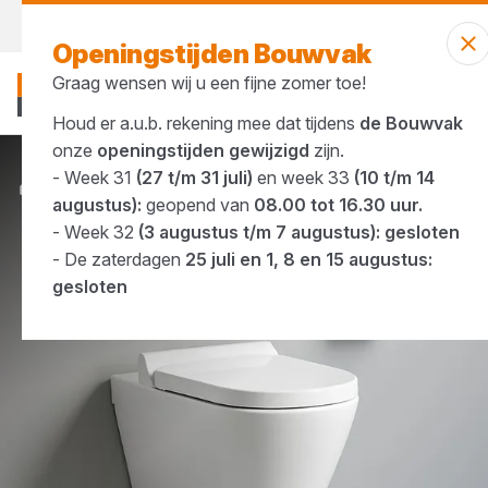
Morgen weer open
vanaf 07:00 uur
Openingstijden Bouwvak
Graag wensen wij u een fijne zomer toe!
Houd er a.u.b. rekening mee dat tijdens
de Bouwvak
onze
openingstijden gewijzigd
zijn.
- Week 31
(27 t/m 31 juli)
en week 33
(10 t/m 14
Merken
GSI
augustus):
geopend van
08.00 tot 16.30 uur.
- Week 32
(3 augustus t/m 7 augustus): gesloten
- De zaterdagen
25 juli en 1, 8 en 15 augustus:
gesloten