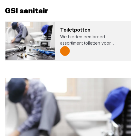
GSI
sanitair
Toi­let­pot­ten
We bieden een breed
assortiment toiletten voor…