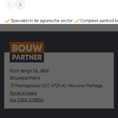
Specialist in de agrarische sector
Compleet aanbod bo
Kom langs bij J&W
Bouwpartners
Plantagebaan 227, 4725 AC Wouwse Plantage
Route in maps
Bel: 0165-379655