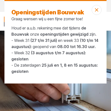
Vandaag open
tot 16:30 uur
Openingstijden Bouwvak
Graag wensen wij u een fijne zomer toe!
Houd er a.u.b. rekening mee dat tijdens
de
Bouwvak
onze
openingstijden gewijzigd
zijn.
- Week 31
(27 t/m 31 juli)
en week 33
(10 t/m 14
Merken
Holonite
augustus):
geopend van
08.00 tot 16.30 uur.
- Week 32
(3 augustus t/m 7 augustus):
gesloten
- De zaterdagen
25 juli en 1, 8 en 15 augustus:
gesloten