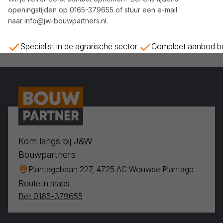
openingstijden op
0165-379655
of stuur een e-mail
naar
info@jw-bouwpartners.nl
.
Specialist in de agrarische sector
Compleet aanbod bo
Kom langs bij J&W
Bouwpartners
Plantagebaan 227, 4725 AC Wouwse Plantage
Route in maps
Bel: 0165-379655