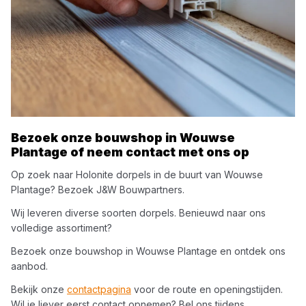
Bezoek onze bouwshop in
Wouwse
Plantage
of neem contact met ons op
Op zoek naar
Holonite
dorpels
in de buurt van
Wouwse
Plantage
? Bezoek
J&W Bouwpartners
.
Wij leveren diverse soorten
dorpels
. Benieuwd naar ons
volledige assortiment?
Bezoek onze bouwshop in
Wouwse Plantage
en ontdek ons
aanbod.
Bekijk onze
contactpagina
voor de route en openingstijden.
Wil je liever eerst contact opnemen? Bel ons tijdens