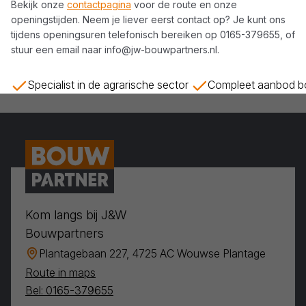
Bekijk onze
contactpagina
voor de route en onze
openingstijden. Neem je liever eerst contact op? Je kunt ons
tijdens openingsuren telefonisch bereiken op
0165-379655
, of
stuur een email naar
info@jw-bouwpartners.nl
.
Specialist in de agrarische sector
Compleet aanbod bo
Kom langs bij J&W
Bouwpartners
Plantagebaan 227, 4725 AC Wouwse Plantage
Route in maps
Bel: 0165-379655