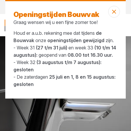
Vandaag open
tot 16:30 uur
Openingstijden Bouwvak
Graag wensen wij u een fijne zomer toe!
Houd er a.u.b. rekening mee dat tijdens
de
Bouwvak
onze
openingstijden gewijzigd
zijn.
- Week 31
(27 t/m 31 juli)
en week 33
(10 t/m 14
Merken
Hotbath
augustus):
geopend van
08.00 tot 16.30 uur.
- Week 32
(3 augustus t/m 7 augustus):
gesloten
- De zaterdagen
25 juli en 1, 8 en 15 augustus:
gesloten