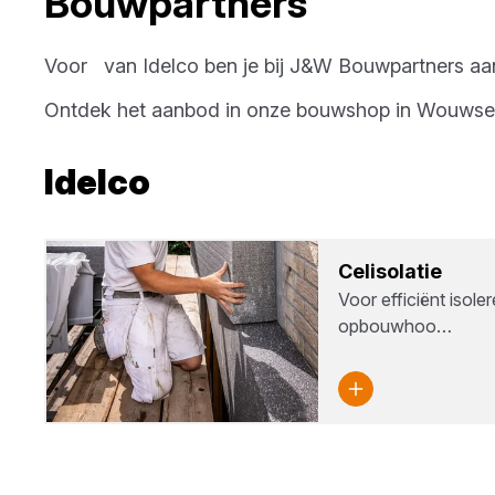
Bouwpartners
Voor
van
Idelco
ben je bij
J&W Bouwpartners
aan
Ontdek het aanbod in onze bouwshop in
Wouwse 
Idelco
Cel­iso­la­tie
Voor efficiënt isole
opbouwhoo…