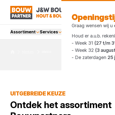
Openingst
Graag wensen wij u e
Assortiment
Services
Merken
Acties
Webshop
Houd er a.u.b. reken
- Week 31
(27 t/m 31
- Week 32
(3 augus
Merken
Idelco
- De zaterdagen
25 
UITGEBREIDE KEUZE
Ontdek het assortiment