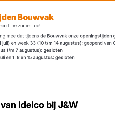
Vandaag open
vanaf 23:27 uur
ijden Bouwvak
en fijne zomer toe!
Outlet
ing mee dat tijdens
de Bouwvak
onze
openingstijden 
 juli)
en week 33
(10 t/m 14 augustus):
geopend van
tus t/m 7 augustus): gesloten
juli en 1, 8 en 15 augustus: gesloten
van
Idelco
bij
J&W