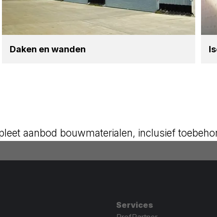
Daken en wan­den
Is
leet aanbod bouwmaterialen, inclusief toebeho
Services
ProfPartner