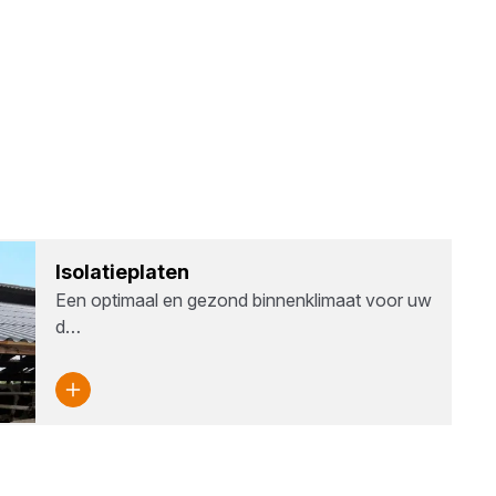
Iso­la­tie­pla­ten
Een optimaal en gezond binnenklimaat voor uw
d…