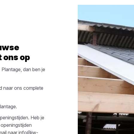
uwse
 ons op
Plantage
, dan ben je
d naar ons complete
lantage
.
peningstijden. Heb je
 openingstijden
mail naar
info@jw-