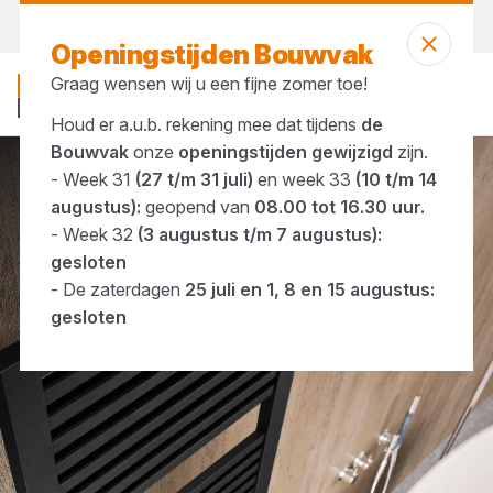
Vandaag open
tot 16:30 uur
Openingstijden Bouwvak
Graag wensen wij u een fijne zomer toe!
Houd er a.u.b. rekening mee dat tijdens
de
Bouwvak
onze
openingstijden gewijzigd
zijn.
- Week 31
(27 t/m 31 juli)
en week 33
(10 t/m 14
Merken
Instamat
augustus):
geopend van
08.00 tot 16.30 uur.
- Week 32
(3 augustus t/m 7 augustus):
gesloten
- De zaterdagen
25 juli en 1, 8 en 15 augustus:
gesloten