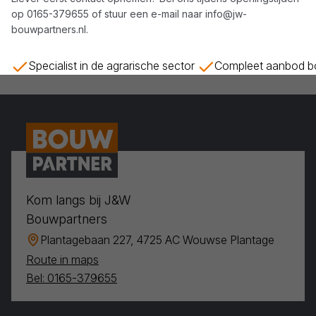
op
0165-379655
of stuur een e-mail naar
info@jw-
bouwpartners.nl
.
Specialist in de agrarische sector
Compleet aanbod bo
Kom langs bij J&W
Bouwpartners
Plantagebaan 227, 4725 AC Wouwse Plantage
Route in maps
Bel: 0165-379655