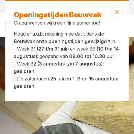
Morgen weer open
vanaf 07:00 uur
Openingstijden Bouwvak
Graag wensen wij u een fijne zomer toe!
Houd er a.u.b. rekening mee dat tijdens
de
Bouwvak
onze
openingstijden gewijzigd
zijn.
- Week 31
(27 t/m 31 juli)
en week 33
(10 t/m 14
Merken
Isovlas
augustus):
geopend van
08.00 tot 16.30 uur.
- Week 32
(3 augustus t/m 7 augustus):
gesloten
- De zaterdagen
25 juli en 1, 8 en 15 augustus:
gesloten