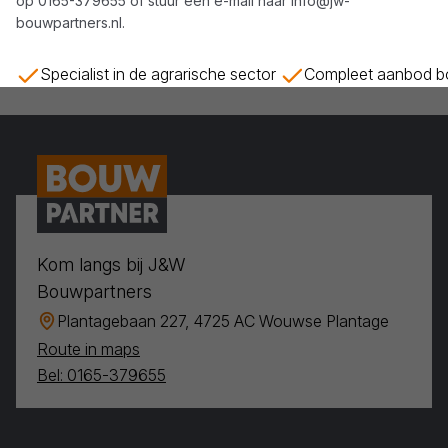
op
0165-379655
of stuur een e-mail naar
info@jw-
bouwpartners.nl
.
Specialist in de agrarische sector
Compleet aanbod bo
Kom langs bij J&W
Bouwpartners
Plantagebaan 227, 4725 AC Wouwse Plantage
Route in maps
Bel: 0165-379655