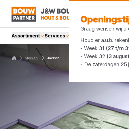
Openingst
Graag wensen wij u e
Assortiment
Services
Merken
Acties
Webshop
Houd er a.u.b. reken
- Week 31
(27 t/m 31
- Week 32
(3 augus
Merken
Jackon
- De zaterdagen
25 