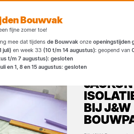
Vandaag open
vanaf 08:00 uur
ijden Bouwvak
en fijne zomer toe!
Outlet
ing mee dat tijdens
de Bouwvak
onze
openingstijden 
 juli)
en week 33
(10 t/m 14 augustus):
geopend van
tus t/m 7 augustus): gesloten
juli en 1, 8 en 15 augustus: gesloten
JACKON
ISOLATI
BIJ
J&W
BOUWP