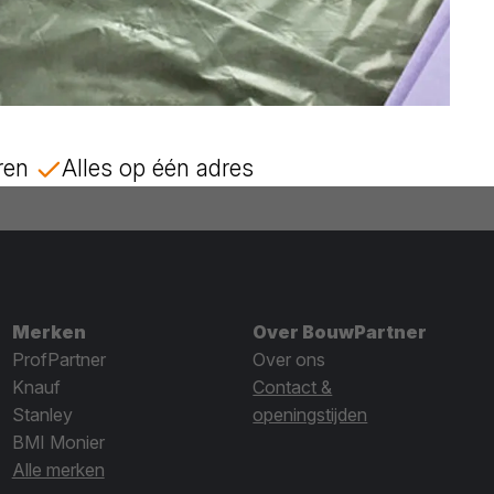
ren
Alles op één adres
Merken
Over BouwPartner
ProfPartner
Over ons
Knauf
Contact &
Stanley
openingstijden
BMI Monier
Alle merken