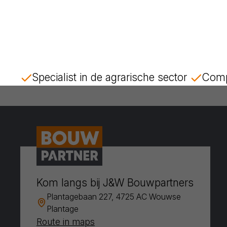
Specialist in de agrarische sector
Comp
Kom langs bij J&W Bouwpartners
Plantagebaan 227, 4725 AC Wouwse
Plantage
Route in maps