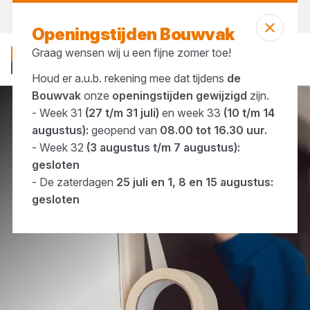
Vandaag open
tot 16:30 uur
Openingstijden Bouwvak
Graag wensen wij u een fijne zomer toe!
Houd er a.u.b. rekening mee dat tijdens
de
Bouwvak
onze
openingstijden gewijzigd
zijn.
- Week 31
(27 t/m 31 juli)
en week 33
(10 t/m 14
Merken
Kip
augustus):
geopend van
08.00 tot 16.30 uur.
- Week 32
(3 augustus t/m 7 augustus):
gesloten
- De zaterdagen
25 juli en 1, 8 en 15 augustus:
gesloten