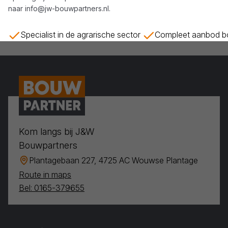
naar
info@jw-bouwpartners.nl
.
Specialist in de agrarische sector
Compleet aanbod bo
Kom langs bij J&W
Bouwpartners
Plantagebaan 227, 4725 AC Wouwse Plantage
Route in maps
Bel: 0165-379655