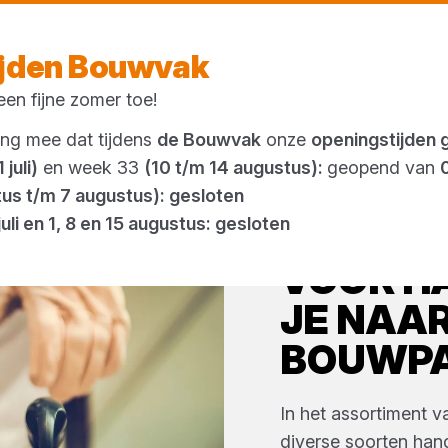
Morgen weer open
vanaf 07:00 uur
ijden Bouwvak
en fijne zomer toe!
Outlet
ing mee dat tijdens
de Bouwvak
onze
openingstijden 
 juli)
en week 33
(10 t/m 14 augustus):
geopend van
tus t/m 7 augustus): gesloten
juli en 1, 8 en 15 augustus: gesloten
VOOR
H
JE NAA
BOUWP
In het assortiment 
diverse soorten
han