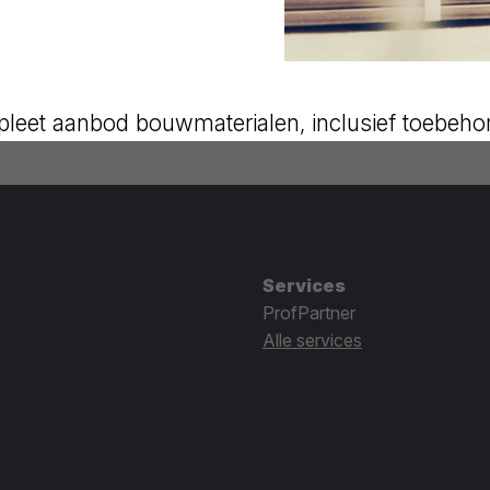
leet aanbod bouwmaterialen, inclusief toebeho
Services
ProfPartner
Alle services