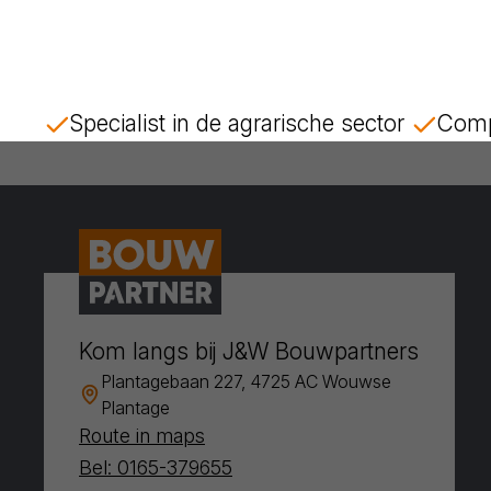
Specialist in de agrarische sector
Comp
Kom langs bij J&W Bouwpartners
Plantagebaan 227, 4725 AC Wouwse
Plantage
Route in maps
Bel: 0165-379655