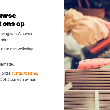
uwse
 ons op
eving van
Wouwse
 adres.
 naar ons volledige
lantage
.
op onze
contactpagina
.
55
of stuur een e-mail