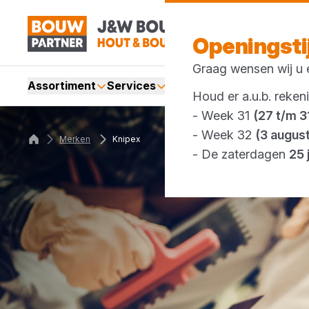
Openingst
Graag wensen wij u e
Assortiment
Services
Merken
Acties
Webshop
Houd er a.u.b. reken
- Week 31
(27 t/m 31
- Week 32
(3 augus
Merken
Knipex
- De zaterdagen
25 