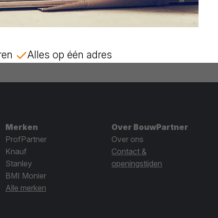
ren
Alles op één adres
Merken
Over BouwPartner
ProfPartner
Over ons
Knauf
Contact &
Stanley
openingstijden
BMI Monier
Alle merken