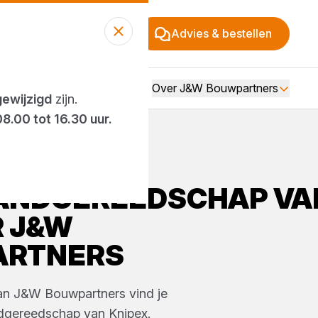
Advies & bestellen
Over J&W Bouwpartners
gewijzigd
zijn.
08.00 tot 16.30 uur.
ANDGEREEDSCHAP
VA
R
J&W
ARTNERS
van
J&W Bouwpartners
vind je
dgereedschap
van
Knipex
.