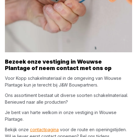
Bezoek onze vestiging in
Wouwse
Plantage
of neem contact met ons op
Voor
Kopp
schakelmateriaal
in de omgeving van
Wouwse
Plantage
kun je terecht bij
J&W Bouwpartners
.
Ons assortiment bestaat uit diverse soorten
schakelmateriaal
.
Benieuwd naar alle producten?
Je bent van harte welkom in onze vestiging in
Wouwse
Plantage
.
Bekijk onze
contactpagina
voor de route en openingstijden.
Wil je liever eerst contact opnemen? Bel ons tijdens