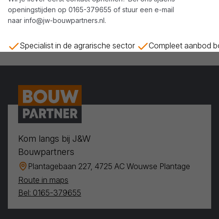
openingstijden op
0165-379655
of stuur een e-mail
naar
info@jw-bouwpartners.nl
.
Specialist in de agrarische sector
Compleet aanbod bo
Kom langs bij J&W
Bouwpartners
Plantagebaan 227, 4725 AC Wouwse Plantage
Route in maps
Bel: 0165-379655