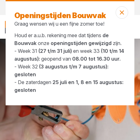
Morgen weer open
vanaf 07:00 uur
Openingstijden Bouwvak
Graag wensen wij u een fijne zomer toe!
Houd er a.u.b. rekening mee dat tijdens
de
Bouwvak
onze
openingstijden gewijzigd
zijn.
- Week 31
(27 t/m 31 juli)
en week 33
(10 t/m 14
Merken
Kopp
augustus):
geopend van
08.00 tot 16.30 uur.
- Week 32
(3 augustus t/m 7 augustus):
gesloten
- De zaterdagen
25 juli en 1, 8 en 15 augustus:
gesloten