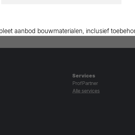
leet aanbod bouwmaterialen, inclusief toebeho
Services
ProfPartner
Alle services