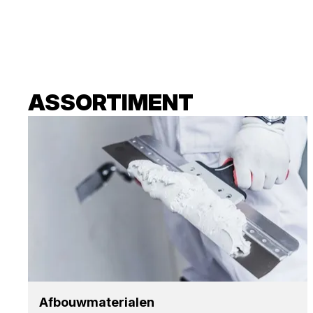
ASSORTIMENT
Afbouw­ma­te­ri­a­len