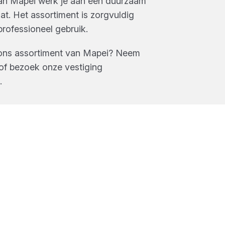
an Mapei werk je aan een duurzaam
aat. Het assortiment is zorgvuldig
rofessioneel gebruik.
ons assortiment van
Mapei
? Neem
of bezoek onze vestiging
.