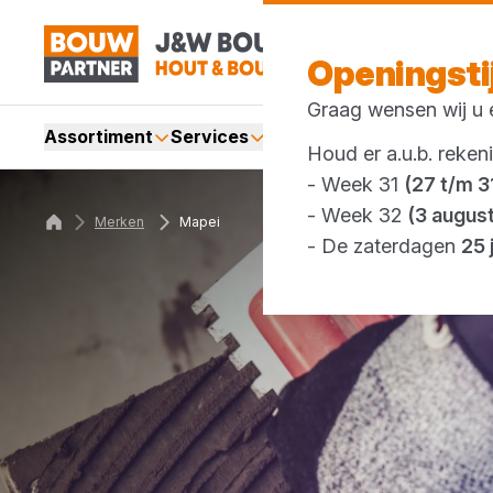
Openingst
Graag wensen wij u e
Assortiment
Services
Merken
Acties
Webshop
Houd er a.u.b. reken
- Week 31
(27 t/m 31
- Week 32
(3 augus
Merken
Mapei
- De zaterdagen
25 