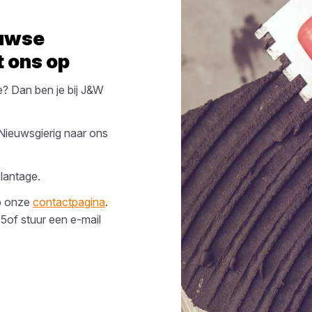
uwse
 ons op
e
? Dan ben je bij
J&W
 Nieuwsgierig naar ons
lantage
.
op onze
contactpagina
.
55
of stuur een e-mail