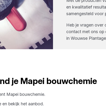
Met de producten v
en kwalitatief result
samengesteld voor p
Heb je vragen over 
contact met ons op 
in
Wouwse Plantage
nd je
Mapei
bouwchemie
ment
Mapei
bouwchemie
.
e
en bekijk het aanbod.