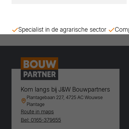
Specialist in de agrarische sector
Comp
Kom langs bij J&W Bouwpartners
Plantagebaan 227, 4725 AC Wouwse
Plantage
Route in maps
Bel: 0165-379655