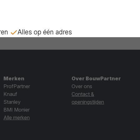
ren
Alles op één adres
Merken
Over BouwPartner
ProfPartner
Over ons
Knauf
Contact &
Stanley
openingstijden
BMI Monier
Alle merken