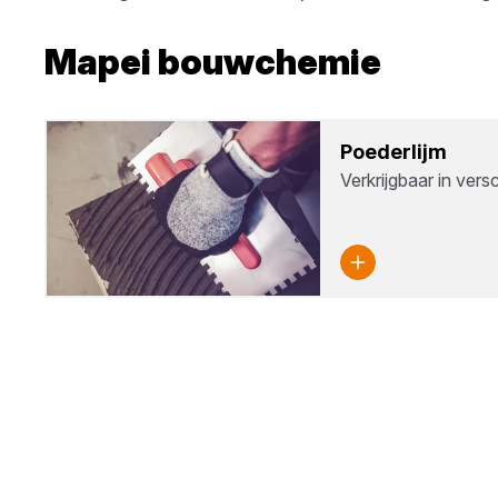
Mapei
bouwchemie
Poe­der­lijm
Verkrijgbaar in ver