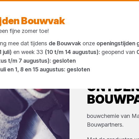
Vandaag gesloten
ijden Bouwvak
en fijne zomer toe!
Outlet
ing mee dat tijdens
de Bouwvak
onze
openingstijden 
 juli)
en week 33
(10 t/m 14 augustus):
geopend van
tus t/m 7 augustus): gesloten
juli en 1, 8 en 15 augustus: gesloten
ONTDE
BOUWP
bouwchemie
van
Ma
Bouwpartners
.