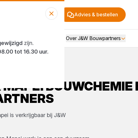
Advies & bestellen
Over J&W Bouwpartners
gewijzigd
zijn.
08.00 tot 16.30 uur.
K
MAPEI
BOUWCHEMIE
ARTNERS
pei
is verkrijgbaar bij
J&W