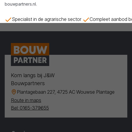
bouwpartners.nl
.
Specialist in de agrarische sector
Compleet aanbod bo
Kom langs bij J&W
Bouwpartners
Plantagebaan 227, 4725 AC Wouwse Plantage
Route in maps
Bel: 0165-379655