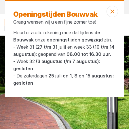
Morgen weer open
vanaf 08:00 uur
Openingstijden Bouwvak
Graag wensen wij u een fijne zomer toe!
Houd er a.u.b. rekening mee dat tijdens
de
Bouwvak
onze
openingstijden gewijzigd
zijn.
- Week 31
(27 t/m 31 juli)
en week 33
(10 t/m 14
Merken
MBI
augustus):
geopend van
08.00 tot 16.30 uur.
- Week 32
(3 augustus t/m 7 augustus):
gesloten
- De zaterdagen
25 juli en 1, 8 en 15 augustus:
gesloten