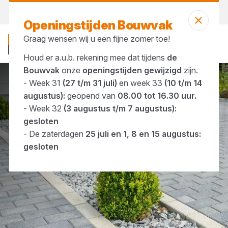
Morgen weer open
vanaf 07:00 uur
Openingstijden Bouwvak
Graag wensen wij u een fijne zomer toe!
Houd er a.u.b. rekening mee dat tijdens
de
Bouwvak
onze
openingstijden gewijzigd
zijn.
- Week 31
(27 t/m 31 juli)
en week 33
(10 t/m 14
Merken
Moeller Stone Care Benelux
augustus):
geopend van
08.00 tot 16.30 uur.
- Week 32
(3 augustus t/m 7 augustus):
gesloten
- De zaterdagen
25 juli en 1, 8 en 15 augustus:
gesloten