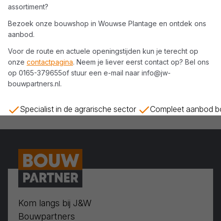
assortiment?
Bezoek onze bouwshop in
Wouwse Plantage
en ontdek ons
aanbod.
Voor de route en actuele openingstijden kun je terecht op
onze
contactpagina
. Neem je liever eerst contact op? Bel ons
op
0165-379655
of stuur een e-mail naar
info@jw-
bouwpartners.nl
.
Specialist in de agrarische sector
Compleet aanbod bo
Kom langs bij J&W
Bouwpartners