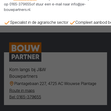
op
0165-379655
of stuur een e-mail naar
info@jw-
bouwpartners.nl
.
Specialist in de agrarische sector
Compleet aanbod bo
Kom langs bij J&W
Bouwpartners
Plantagebaan 227, 4725 AC Wouwse Plantage
Route in maps
Bel: 0165-379655