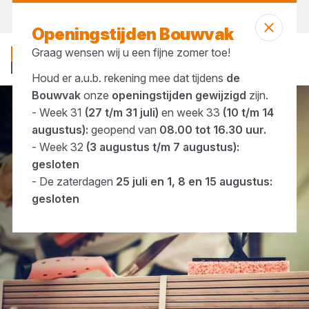
Vandaag open
tot 16:30 uur
Openingstijden Bouwvak
Graag wensen wij u een fijne zomer toe!
Houd er a.u.b. rekening mee dat tijdens
de
Bouwvak
onze
openingstijden gewijzigd
zijn.
- Week 31
(27 t/m 31 juli)
en week 33
(10 t/m 14
Merken
Orit
augustus):
geopend van
08.00 tot 16.30 uur.
- Week 32
(3 augustus t/m 7 augustus):
gesloten
- De zaterdagen
25 juli en 1, 8 en 15 augustus:
gesloten