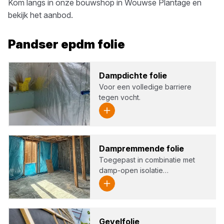
Kom langs in onze bouwshop in
Wouwse Plantage
en
bekijk het aanbod.
Pandser
epdm folie
Damp­dich­te folie
Voor een volledige barriere
tegen vocht.
Dam­p­rem­men­de folie
Toegepast in combinatie met
damp-open isolatie…
Gevelf­olie