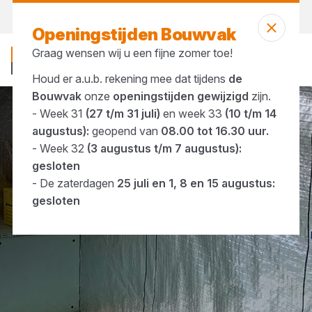
Vandaag gesloten
Openingstijden Bouwvak
Graag wensen wij u een fijne zomer toe!
Houd er a.u.b. rekening mee dat tijdens
de
Bouwvak
onze
openingstijden gewijzigd
zijn.
- Week 31
(27 t/m 31 juli)
en week 33
(10 t/m 14
Merken
Pandser
augustus):
geopend van
08.00 tot 16.30 uur.
- Week 32
(3 augustus t/m 7 augustus):
gesloten
- De zaterdagen
25 juli en 1, 8 en 15 augustus:
gesloten