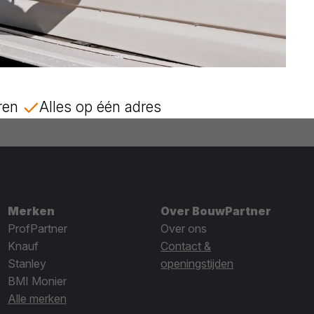
ren
Alles op één adres
Merken
Over BouwPartner
ProfPartner
Over ons
Knauf
Contact &
Stanley
openingstijden
BMI Monier
Alle merken