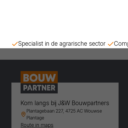
Specialist in de agrarische sector
Comp
Kom langs bij J&W Bouwpartners
Plantagebaan 227, 4725 AC Wouwse
Plantage
Route in maps