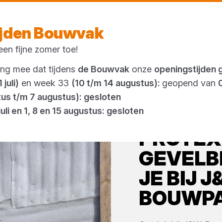
Vandaag open
tot 16:30 uur
ijden Bouwvak
en fijne zomer toe!
Outlet
ing mee dat tijdens
de Bouwvak
onze
openingstijden 
 juli)
en week 33
(10 t/m 14 augustus):
geopend van
tus t/m 7 augustus): gesloten
juli en 1, 8 en 15 augustus: gesloten
PROTEX
GEVELB
JE BIJ
J
BOUWP