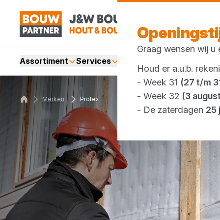
Openingst
Graag wensen wij u e
Assortiment
Services
Merken
Acties
Webshop
Houd er a.u.b. reken
- Week 31
(27 t/m 31
- Week 32
(3 augus
Merken
Protex
- De zaterdagen
25 