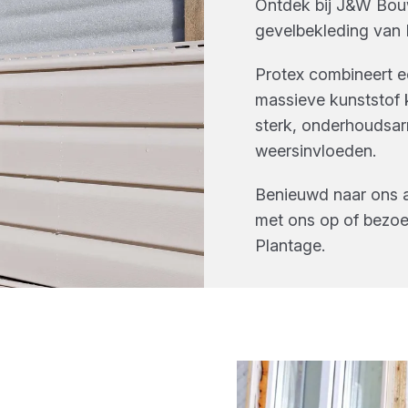
Ontdek bij
J&W Bouw
gevelbekleding
van
Protex combineert e
massieve kunststof 
sterk, onderhoudsa
weersinvloeden.
Benieuwd naar ons
met ons op of bezoe
Plantage
.