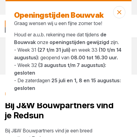
Morgen weer open
vanaf 08:00 uur
Openingstijden Bouwvak
Graag wensen wij u een fijne zomer toe!
Houd er a.u.b. rekening mee dat tijdens
de
Bouwvak
onze
openingstijden gewijzigd
zijn.
- Week 31
(27 t/m 31 juli)
en week 33
(10 t/m 14
Merken
Redsun
augustus):
geopend van
08.00 tot 16.30 uur.
- Week 32
(3 augustus t/m 7 augustus):
gesloten
- De zaterdagen
25 juli en 1, 8 en 15 augustus:
gesloten
UITGEBREIDE KEUZE
Bij
J&W Bouwpartners
vind
je
Redsun
Bij
J&W Bouwpartners
vind je een breed