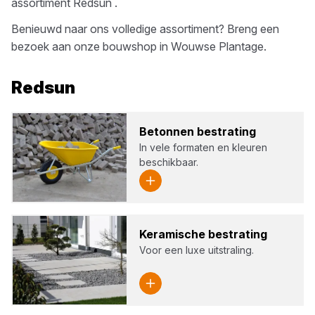
assortiment
Redsun
.
Benieuwd naar ons volledige assortiment? Breng een
bezoek aan onze bouwshop in
Wouwse Plantage
.
Redsun
Beton­nen bestra­ting
In vele formaten en kleuren
beschikbaar.
Kera­mi­sche bestra­ting
Voor een luxe uitstraling.