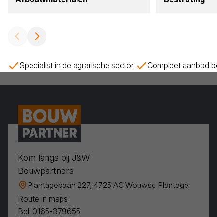
Specialist in de agrarische sector
Compleet aanbod bo
Kom langs bij J&W
Bouwpartners
Plantagebaan 227, 4725 AC Wouwse Plantage
Route in maps
Bel: 0165-379655