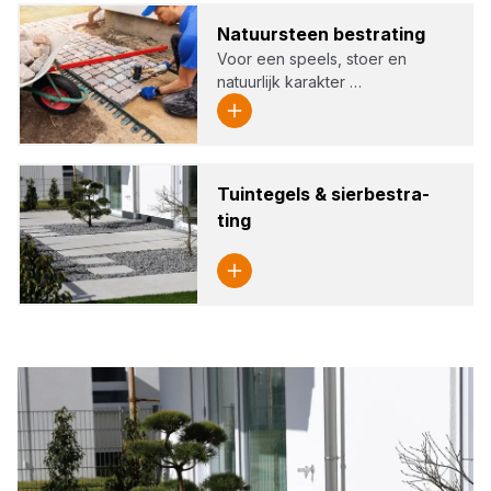
Natuur­steen bestra­ting
Voor een speels, stoer en
natuurlijk karakter …
Tuin­te­gels
&
sier­be­stra­
ting