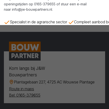
openingstijden op
0165-379655
of stuur een e-mail
naar
info@jw-bouwpartners.nl
.
Specialist in de agrarische sector
Compleet aanbod bo
Kom langs bij J&W
Bouwpartners
Plantagebaan 227, 4725 AC Wouwse Plantage
Route in maps
Bel: 0165-379655