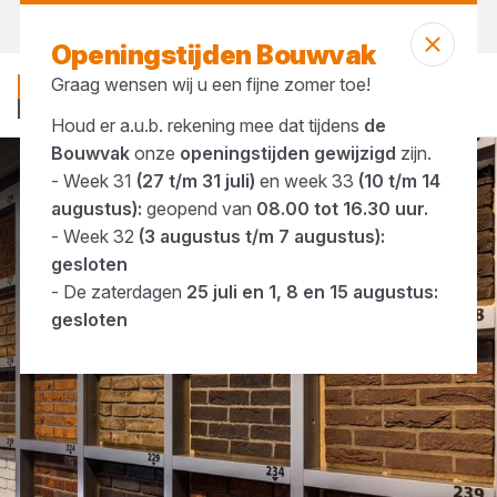
Vandaag open
vanaf 23:19 uur
Openingstijden Bouwvak
Graag wensen wij u een fijne zomer toe!
Houd er a.u.b. rekening mee dat tijdens
de
Bouwvak
onze
openingstijden gewijzigd
zijn.
- Week 31
(27 t/m 31 juli)
en week 33
(10 t/m 14
Merken
Rodruza
augustus):
geopend van
08.00 tot 16.30 uur.
- Week 32
(3 augustus t/m 7 augustus):
gesloten
- De zaterdagen
25 juli en 1, 8 en 15 augustus:
gesloten