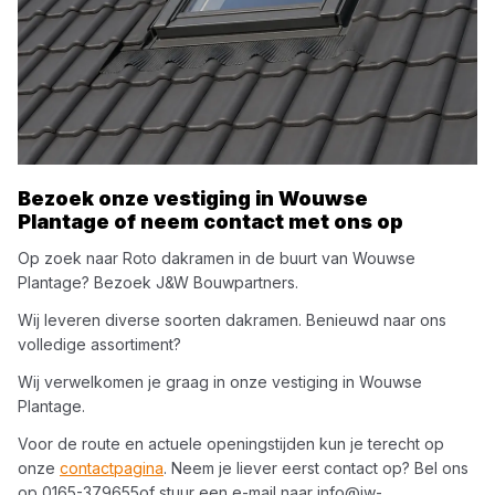
Bezoek onze vestiging in
Wouwse
Plantage
of neem contact met ons op
Op zoek naar
Roto
dakramen
in de buurt van
Wouwse
Plantage
? Bezoek
J&W Bouwpartners
.
Wij leveren diverse soorten
dakramen
. Benieuwd naar ons
volledige assortiment?
Wij verwelkomen je graag in onze vestiging in
Wouwse
Plantage
.
Voor de route en actuele openingstijden kun je terecht op
onze
contactpagina
. Neem je liever eerst contact op? Bel ons
op
0165-379655
of stuur een e-mail naar
info@jw-