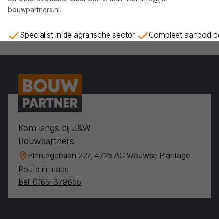
bouwpartners.nl
.
Specialist in de agrarische sector
Compleet aanbod bo
Kom langs bij J&W
Bouwpartners
Plantagebaan 227, 4725 AC Wouwse Plantage
Route in maps
Bel: 0165-379655