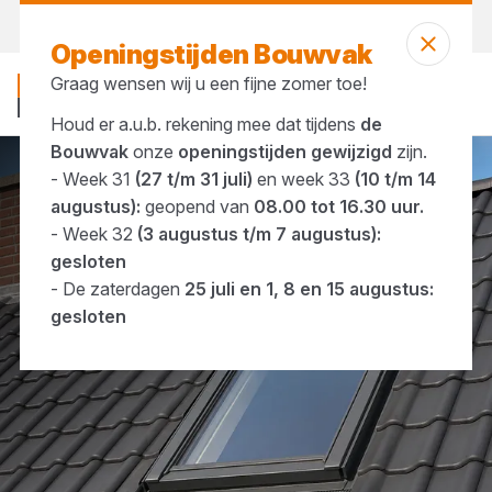
Vandaag open
tot 16:30 uur
Openingstijden Bouwvak
Graag wensen wij u een fijne zomer toe!
Houd er a.u.b. rekening mee dat tijdens
de
Bouwvak
onze
openingstijden gewijzigd
zijn.
- Week 31
(27 t/m 31 juli)
en week 33
(10 t/m 14
Merken
Roto
augustus):
geopend van
08.00 tot 16.30 uur.
- Week 32
(3 augustus t/m 7 augustus):
gesloten
- De zaterdagen
25 juli en 1, 8 en 15 augustus:
gesloten