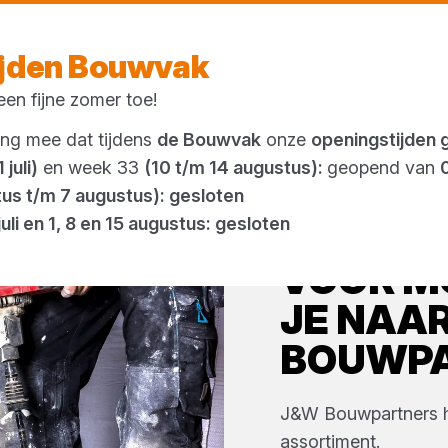
Vandaag open
vanaf 23:05 uur
ijden Bouwvak
en fijne zomer toe!
Outlet
ing mee dat tijdens
de Bouwvak
onze
openingstijden 
 juli)
en week 33
(10 t/m 14 augustus):
geopend van
tus t/m 7 augustus): gesloten
juli en 1, 8 en 15 augustus: gesloten
VOOR
M
JE NAA
BOUWP
J&W Bouwpartners
assortiment.