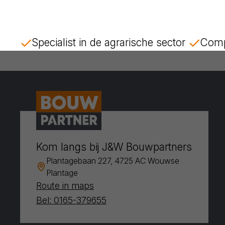
Specialist in de agrarische sector
Comp
Kom langs bij J&W Bouwpartners
Plantagebaan 227, 4725 AC Wouwse
Plantage
Route in maps
Bel: 0165-379655