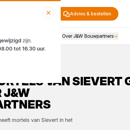
Advies & bestellen
Over J&W Bouwpartners
gewijzigd
zijn.
08.00 tot 16.30 uur.
ORTELS
VAN
SIEVERT
R
J&W
ARTNERS
heeft
mortels
van
Sievert
in het