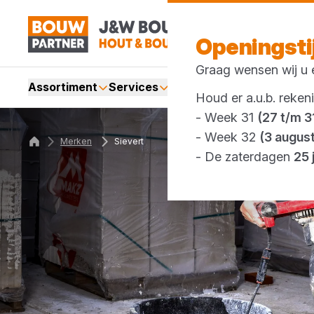
Openingst
Graag wensen wij u e
Assortiment
Services
Merken
Acties
Webshop
Houd er a.u.b. reken
- Week 31
(27 t/m 31
- Week 32
(3 augus
Merken
Sievert
- De zaterdagen
25 