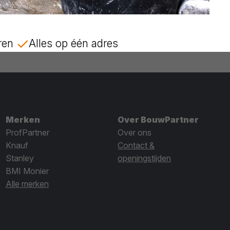
ren
Alles op één adres
Merken
Over BouwPartner
ProfPartner
Over ons
Knauf
Contact &
Stanley
openingstijden
BMI Monier
Alle merken