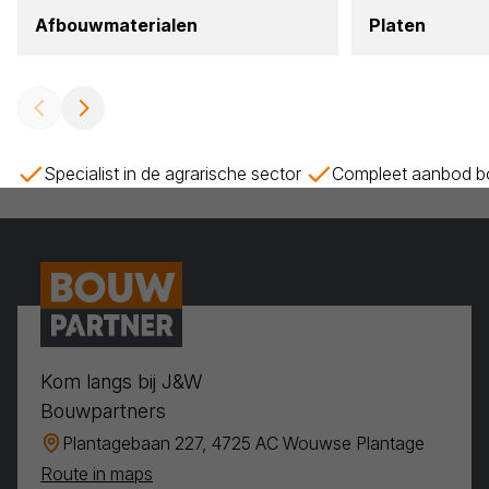
Afbouw­ma­te­ri­a­len
Pla­ten
Specialist in de agrarische sector
Compleet aanbod bo
Kom langs bij J&W
Bouwpartners
Plantagebaan 227, 4725 AC Wouwse Plantage
Route in maps