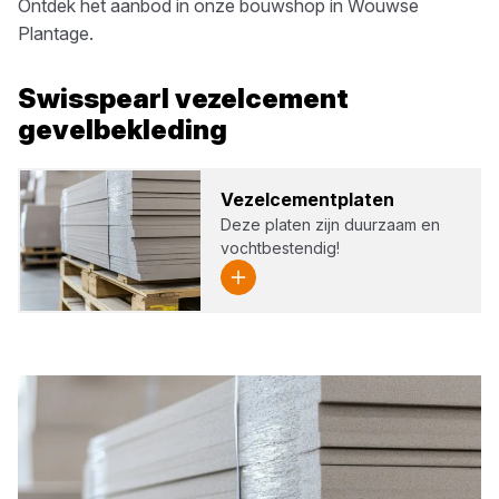
Ontdek het aanbod in onze bouwshop in
Wouwse
Plantage
.
Swisspearl
vezelcement
gevelbekleding
Vezel­ce­ment­pla­ten
Deze platen zijn duurzaam en
vochtbestendig!