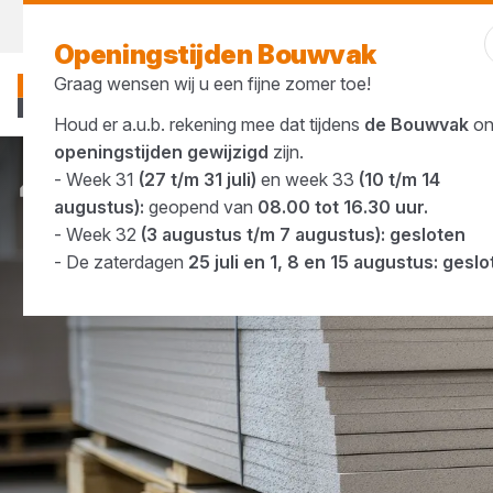
Morgen weer open
vanaf 07:00 uur
Openingstijden Bouwvak
Graag wensen wij u een fijne zomer toe!
Houd er a.u.b. rekening mee dat tijdens
de Bouwvak
on
openingstijden gewijzigd
zijn.
- Week 31
(27 t/m 31 juli)
en week 33
(10 t/m 14
Merken
Swisspearl
augustus):
geopend van
08.00 tot 16.30 uur.
- Week 32
(3 augustus t/m 7 augustus): gesloten
- De zaterdagen
25 juli en 1, 8 en 15 augustus: gesl