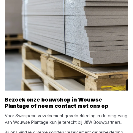
Bezoek onze bouwshop in
Wouwse
Plantage
of neem contact met ons op
Voor
Swisspearl
vezelcement gevelbekleding
in de omgeving
van
Wouwse Plantage
kun je terecht bij
J&W Bouwpartners
.
Bij ons vind je diverse soorten
vezelcement gevelbekleding
.