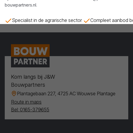
bouwpartners.nl
.
Specialist in de agrarische sector
Compleet aanbod bo
Kom langs bij J&W
Bouwpartners
Plantagebaan 227, 4725 AC Wouwse Plantage
Route in maps
Bel: 0165-379655