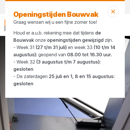
Morgen weer open
vanaf 07:00 uur
Openingstijden Bouwvak
Graag wensen wij u een fijne zomer toe!
Houd er a.u.b. rekening mee dat tijdens
de
Bouwvak
onze
openingstijden gewijzigd
zijn.
- Week 31
(27 t/m 31 juli)
en week 33
(10 t/m 14
Merken
Techcomlight
augustus):
geopend van
08.00 tot 16.30 uur.
- Week 32
(3 augustus t/m 7 augustus):
gesloten
- De zaterdagen
25 juli en 1, 8 en 15 augustus:
gesloten