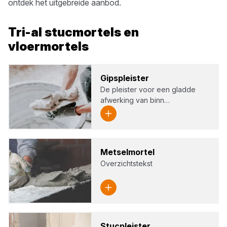
ontdek het uitgebreide aanbod.
Tri-al
stucmortels en
vloermortels
Gips­pleis­ter
De pleister voor een gladde
afwerking van binn…
Met­sel­m­or­tel
Overzichtstekst
Stuc­pleis­ter