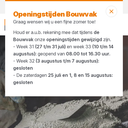
Morgen weer open
vanaf 08:00 uur
Openingstijden Bouwvak
Graag wensen wij u een fijne zomer toe!
Houd er a.u.b. rekening mee dat tijdens
de
Bouwvak
onze
openingstijden gewijzigd
zijn.
- Week 31
(27 t/m 31 juli)
en week 33
(10 t/m 14
Merken
Tri-al
augustus):
geopend van
08.00 tot 16.30 uur.
- Week 32
(3 augustus t/m 7 augustus):
gesloten
- De zaterdagen
25 juli en 1, 8 en 15 augustus:
gesloten