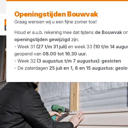
Morgen weer open
vanaf 07:00 uur
Openingstijden Bouwvak
Graag wensen wij u een fijne zomer toe!
Houd er a.u.b. rekening mee dat tijdens
de Bouwvak
on
openingstijden gewijzigd
zijn.
- Week 31
(27 t/m 31 juli)
en week 33
(10 t/m 14 augu
Merken
UniCompact
geopend van
08.00 tot 16.30 uur.
- Week 32
(3 augustus t/m 7 augustus): gesloten
- De zaterdagen
25 juli en 1, 8 en 15 augustus: gesl