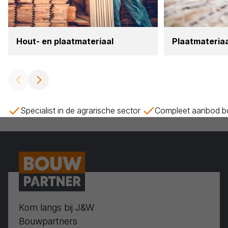
Hout- en plaat­ma­te­ri­aal
Plaat­ma­te­ri­a
Specialist in de agrarische sector
Compleet aanbod bo
Kom langs bij J&W
Bouwpartners