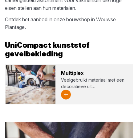
samengesteld assortiment voor vakmensen die hoge
eisen stellen aan hun materialen.
Ontdek het aanbod in onze bouwshop in
Wouwse
Plantage
.
UniCompact
kunststof
gevelbekleding
Mul­ti­plex
Veelgebruikt materiaal met een
decoratieve uit…