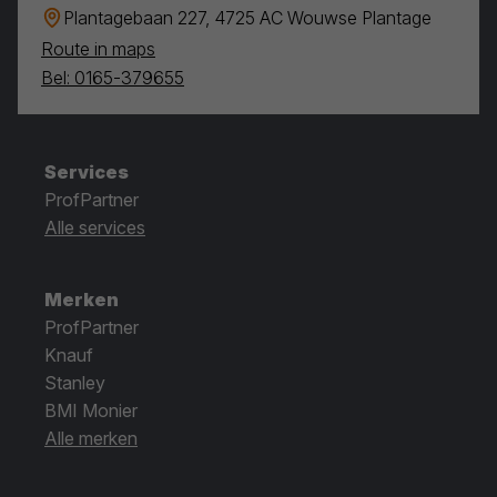
Plantagebaan 227, 4725 AC Wouwse Plantage
Route in maps
Bel: 0165-379655
Services
ProfPartner
Alle services
Merken
ProfPartner
Knauf
Stanley
BMI Monier
Alle merken