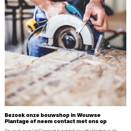
Bezoek onze bouwshop in
Wouwse
Plantage
of neem contact met ons op
Op zoek naar
UniCompact
kunststof gevelbekleding
in de