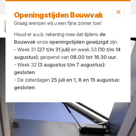
Vandaag open
tot 16:30 uur
Openingstijden Bouwvak
Graag wensen wij u een fijne zomer toe!
Houd er a.u.b. rekening mee dat tijdens
de
Bouwvak
onze
openingstijden gewijzigd
zijn.
- Week 31
(27 t/m 31 juli)
en week 33
(10 t/m 14
Merken
Velux Commercial
augustus):
geopend van
08.00 tot 16.30 uur.
- Week 32
(3 augustus t/m 7 augustus):
gesloten
- De zaterdagen
25 juli en 1, 8 en 15 augustus:
gesloten