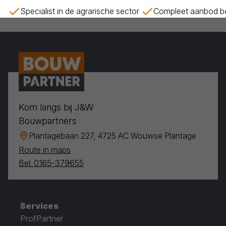
Specialist in de agrarische sector
Compleet aanbod bo
Kom langs bij J&W
Bouwpartners
Plantagebaan 227, 4725 AC Wouwse Plantage
Route in maps
Bel: 0165-379655
Services
ProfPartner