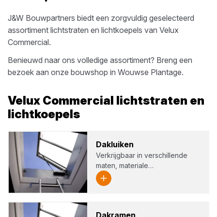
J&W Bouwpartners
biedt een zorgvuldig geselecteerd
assortiment
lichtstraten en lichtkoepels
van
Velux
Commercial
.
Benieuwd naar ons volledige assortiment? Breng een
bezoek aan onze bouwshop in
Wouwse Plantage
.
Velux Commercial
lichtstraten en
lichtkoepels
Dak­lui­ken
Verkrijgbaar in verschillende
maten, materiale…
Dak­ra­men