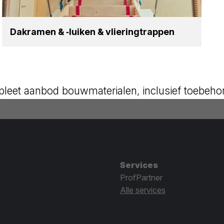
Dak­ra­men
&
‑lui­ken
&
vlie­ring­trap­pen
leet aanbod bouwmaterialen, inclusief toebeho
Services
ProfPartner
Alle services