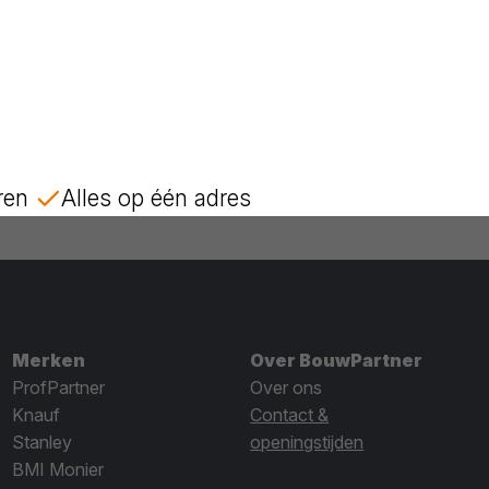
ren
Alles op één adres
Merken
Over BouwPartner
ProfPartner
Over ons
Knauf
Contact &
Stanley
openingstijden
BMI Monier