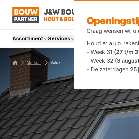
Openingst
Graag wensen wij u e
Assortiment
Services
Merken
Acties
Webshop
Houd er a.u.b. reken
- Week 31
(27 t/m 31
- Week 32
(3 augus
Merken
Velux
- De zaterdagen
25 