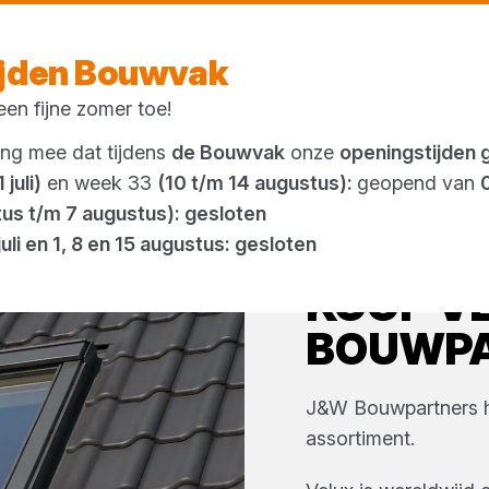
Morgen weer open
vanaf 08:00 uur
ijden Bouwvak
en fijne zomer toe!
Outlet
ing mee dat tijdens
de Bouwvak
onze
openingstijden 
 juli)
en week 33
(10 t/m 14 augustus):
geopend van
tus t/m 7 augustus): gesloten
juli en 1, 8 en 15 augustus: gesloten
KOOP
V
BOUWP
J&W Bouwpartners
assortiment.