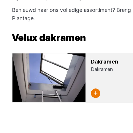
Benieuwd naar ons volledige assortiment? Bren
Plantage
.
Velux
dakramen
Dak­ra­men
Dakramen