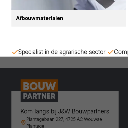
Afbouw­ma­te­ri­a­len
Specialist in de agrarische sector
Comp
Kom langs bij J&W Bouwpartners
Plantagebaan 227, 4725 AC Wouwse
Plantage