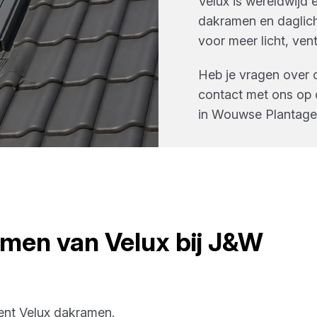
Velux is wereldwijd
dakramen en daglic
voor meer licht, vent
Heb je vragen over 
contact met ons op 
in
Wouwse Plantage
amen
van
Velux
bij
J&W
ment
Velux
dakramen
.