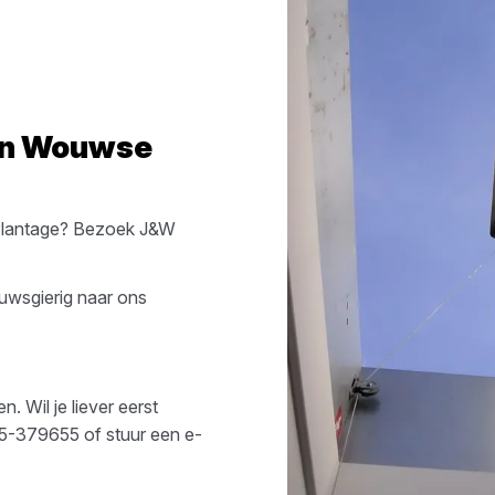
in
Wouwse
lantage
? Bezoek
J&W
euwsgierig naar ons
. Wil je liever eerst
5-379655
of stuur een e-