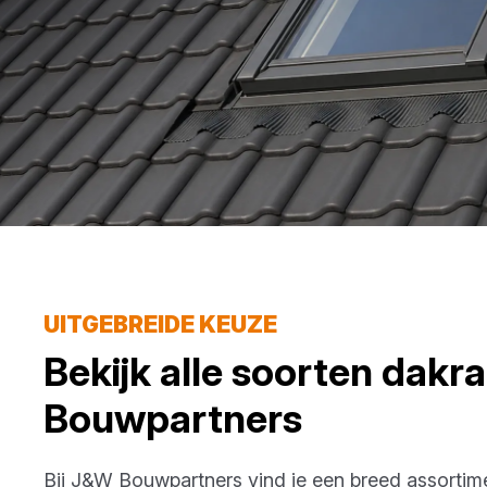
UITGEBREIDE KEUZE
Bekijk alle soorten
dakr
Bouwpartners
Bij
J&W Bouwpartners
vind je een breed assorti