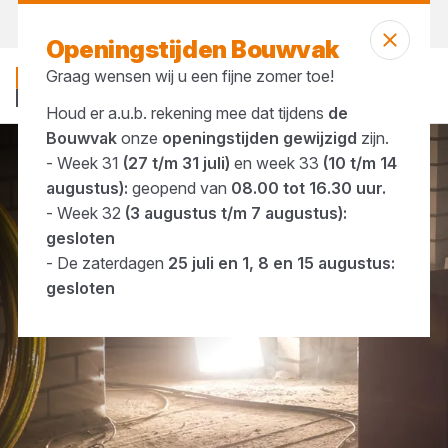
Morgen weer open
vanaf 08:00 uur
Openingstijden Bouwvak
Graag wensen wij u een fijne zomer toe!
Houd er a.u.b. rekening mee dat tijdens
de
Bouwvak
onze
openingstijden gewijzigd
zijn.
- Week 31
(27 t/m 31 juli)
en week 33
(10 t/m 14
Merken
VETEC
augustus):
geopend van
08.00 tot 16.30 uur.
- Week 32
(3 augustus t/m 7 augustus):
gesloten
- De zaterdagen
25 juli en 1, 8 en 15 augustus:
gesloten