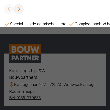
Specialist in de agrarische sector
Compleet aanbod bo
Kom langs bij J&W
Bouwpartners
Plantagebaan 227, 4725 AC Wouwse Plantage
Route in maps
Bel: 0165-379655