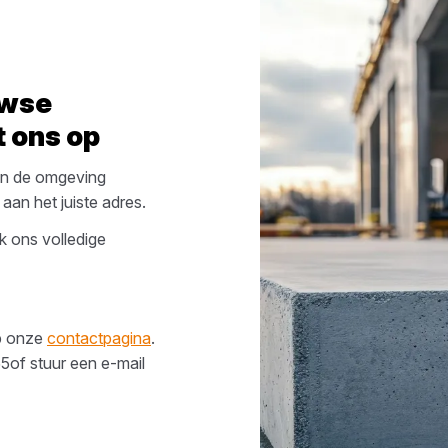
wse
 ons op
in de omgeving
aan het juiste adres.
k ons volledige
op onze
contactpagina
.
55
of stuur een e-mail