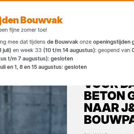
Vandaag gesloten
ijden Bouwvak
en fijne zomer toe!
Outlet
ing mee dat tijdens
de Bouwvak
onze
openingstijden 
 juli)
en week 33
(10 t/m 14 augustus):
geopend van
tus t/m 7 augustus): gesloten
juli en 1, 8 en 15 augustus: gesloten
VOOR
D
BETON
G
NAAR
J
BOUWP