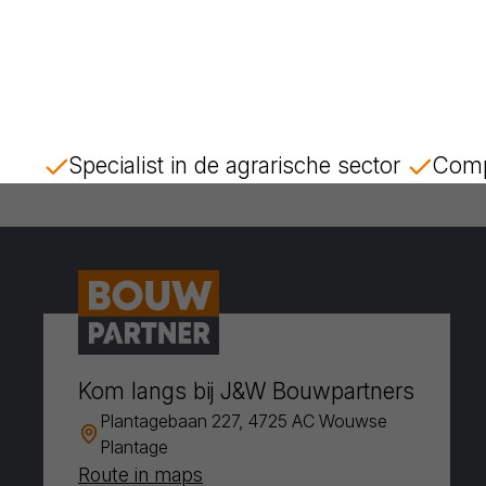
Specialist in de agrarische sector
Comp
Kom langs bij J&W Bouwpartners
Plantagebaan 227, 4725 AC Wouwse
Plantage
Route in maps