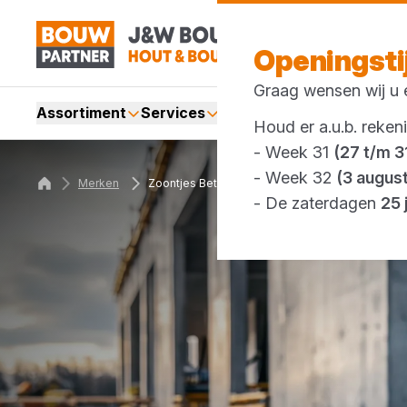
Openingst
Graag wensen wij u e
Assortiment
Services
Merken
Acties
Webshop
Houd er a.u.b. reken
- Week 31
(27 t/m 31
- Week 32
(3 augus
Merken
Zoontjes Beton
- De zaterdagen
25 