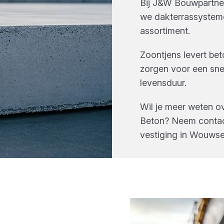
Bij
J&W Bouwpartne
we
dakterrassystem
assortiment.
Zoontjens levert be
zorgen voor een sne
levensduur.
Wil je meer weten o
Beton
? Neem contac
vestiging in
Wouwse