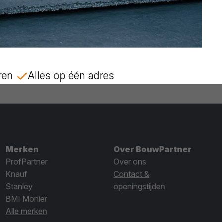
ren
Alles op één adres
Merken
Over BouwPartner
ProfPartner
Over ons
Knauf
Contact &
Stanley
openingstijden
BMI Monier
Alle merken