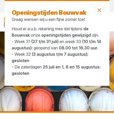
Vandaag open
tot 16:30 uur
Openingstijden Bouwvak
Graag wensen wij u een fijne zomer toe!
Houd er a.u.b. rekening mee dat tijdens
de
Bouwvak
onze
openingstijden gewijzigd
zijn.
- Week 31
(27 t/m 31 juli)
en week 33
(10 t/m 14
...
Helmen
augustus):
geopend van
08.00 tot 16.30 uur.
- Week 32
(3 augustus t/m 7 augustus):
gesloten
- De zaterdagen
25 juli en 1, 8 en 15 augustus:
gesloten