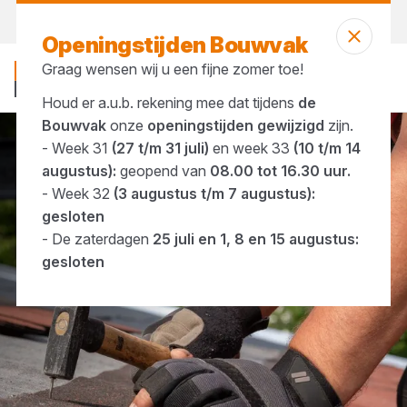
Vandaag open
tot 16:30 uur
Openingstijden Bouwvak
Graag wensen wij u een fijne zomer toe!
Houd er a.u.b. rekening mee dat tijdens
de
Bouwvak
onze
openingstijden gewijzigd
zijn.
- Week 31
(27 t/m 31 juli)
en week 33
(10 t/m 14
Merken
ASF Fischer
augustus):
geopend van
08.00 tot 16.30 uur.
- Week 32
(3 augustus t/m 7 augustus):
gesloten
- De zaterdagen
25 juli en 1, 8 en 15 augustus:
gesloten