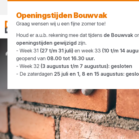
Morgen weer open
vanaf 07:00 uur
Openingstijden Bouwvak
Graag wensen wij u een fijne zomer toe!
Houd er a.u.b. rekening mee dat tijdens
de Bouwvak
o
openingstijden gewijzigd
zijn.
- Week 31
(27 t/m 31 juli)
en week 33
(10 t/m 14 augu
Merken
Caprice
geopend van
08.00 tot 16.30 uur.
- Week 32
(3 augustus t/m 7 augustus): gesloten
- De zaterdagen
25 juli en 1, 8 en 15 augustus: gesl