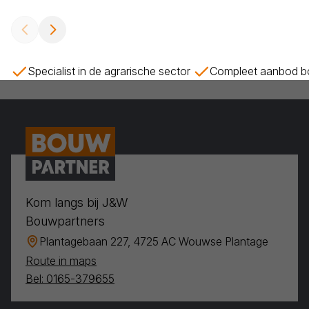
Specialist in de agrarische sector
Compleet aanbod bo
Kom langs bij J&W
Bouwpartners
Plantagebaan 227, 4725 AC Wouwse Plantage
Route in maps
Bel: 0165-379655