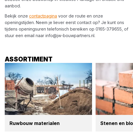
aanbod.
Bekijk onze
contactpagina
voor de route en onze
openingstijden. Neem je liever eerst contact op? Je kunt ons
tijdens openingsuren telefonisch bereiken op
0165-379655
, of
stuur een email naar
info@jw-bouwpartners.nl
.
ASSORTIMENT
Ruw­bouw mate­ri­a­len
Ste­nen en blo