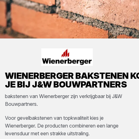
WIENERBERGER
BAKSTENEN
K
JE BIJ
J&W BOUWPARTNERS
bakstenen
van
Wienerberger
zijn verkrijgbaar bij
J&W
Bouwpartners
.
Voor gevelbakstenen van topkwaliteit kies je
Wienerberger. De producten combineren een lange
levensduur met een strakke uitstraling.