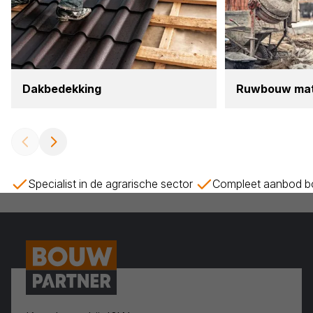
Dak­be­dek­king
Ruw­bouw mate­
Specialist in de agrarische sector
Compleet aanbod bo