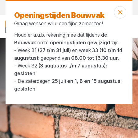
Morgen weer open
vanaf 07:00 uur
Openingstijden Bouwvak
Graag wensen wij u een fijne zomer toe!
Houd er a.u.b. rekening mee dat tijdens
de
Bouwvak
onze
openingstijden gewijzigd
zijn.
- Week 31
(27 t/m 31 juli)
en week 33
(10 t/m 14
Merken
Wienerberger
augustus):
geopend van
08.00 tot 16.30 uur.
- Week 32
(3 augustus t/m 7 augustus):
gesloten
- De zaterdagen
25 juli en 1, 8 en 15 augustus:
gesloten